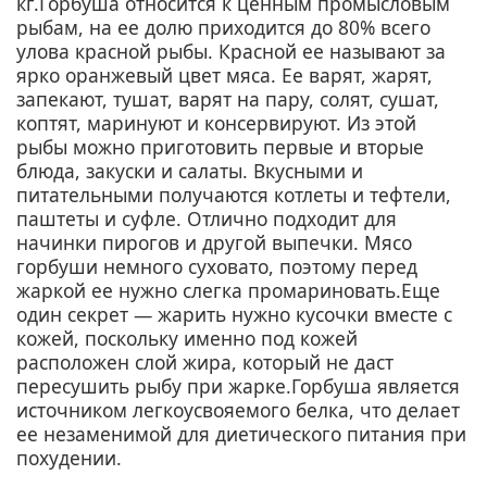
кг.
Горбуша относится к ценным промысловым
рыбам, на ее долю приходится до 80% всего
улова красной рыбы. Красной ее называют за
ярко оранжевый цвет мяса.
Ее варят, жарят,
запекают, тушат, варят на пару, солят, сушат,
коптят, маринуют и консервируют. Из этой
рыбы можно приготовить первые и вторые
блюда, закуски и салаты. Вкусными и
питательными получаются котлеты и тефтели,
паштеты и суфле. Отлично подходит для
начинки пирогов и другой выпечки. Мясо
горбуши немного суховато, поэтому перед
жаркой ее нужно слегка промариновать.
Еще
один секрет — жарить нужно кусочки вместе с
кожей, поскольку именно под кожей
расположен слой жира, который не даст
пересушить рыбу при жарке.
Горбуша является
источником легкоусвояемого белка, что делает
ее незаменимой для диетического питания при
похудении.